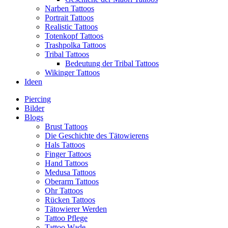
Narben Tattoos
Portrait Tattoos
Realistic Tattoos
Totenkopf Tattoos
Trashpolka Tattoos
Tribal Tattoos
Bedeutung der Tribal Tattoos
Wikinger Tattoos
Ideen
Piercing
Bilder
Blogs
Brust Tattoos
Die Geschichte des Tätowierens
Hals Tattoos
Finger Tattoos
Hand Tattoos
Medusa Tattoos
Oberarm Tattoos
Ohr Tattoos
Rücken Tattoos
Tätowierer Werden
Tattoo Pflege
Tattoo Wade