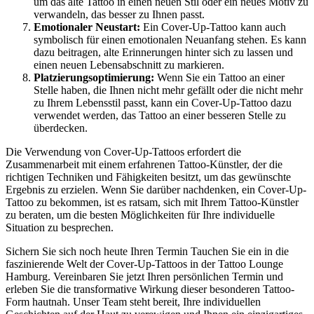
um das alte Tattoo in einen neuen Stil oder ein neues Motiv zu
verwandeln, das besser zu Ihnen passt.
Emotionaler Neustart:
Ein Cover-Up-Tattoo kann auch
symbolisch für einen emotionalen Neuanfang stehen. Es kann
dazu beitragen, alte Erinnerungen hinter sich zu lassen und
einen neuen Lebensabschnitt zu markieren.
Platzierungsoptimierung:
Wenn Sie ein Tattoo an einer
Stelle haben, die Ihnen nicht mehr gefällt oder die nicht mehr
zu Ihrem Lebensstil passt, kann ein Cover-Up-Tattoo dazu
verwendet werden, das Tattoo an einer besseren Stelle zu
überdecken.
Die Verwendung von Cover-Up-Tattoos erfordert die
Zusammenarbeit mit einem erfahrenen Tattoo-Künstler, der die
richtigen Techniken und Fähigkeiten besitzt, um das gewünschte
Ergebnis zu erzielen. Wenn Sie darüber nachdenken, ein Cover-Up-
Tattoo zu bekommen, ist es ratsam, sich mit Ihrem Tattoo-Künstler
zu beraten, um die besten Möglichkeiten für Ihre individuelle
Situation zu besprechen.
Sichern Sie sich noch heute Ihren Termin Tauchen Sie ein in die
faszinierende Welt der Cover-Up-Tattoos in der Tattoo Lounge
Hamburg. Vereinbaren Sie jetzt Ihren persönlichen Termin und
erleben Sie die transformative Wirkung dieser besonderen Tattoo-
Form hautnah. Unser Team steht bereit, Ihre individuellen