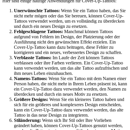
Hier sind einige häufige Anwendungen für Cover-Up-Tattoos:
Unerwünschte Tattoos:
Wenn Sie ein Tattoo haben, das Sie
nicht mehr mögen oder das Sie bereuen, können Cover-Up-
Tattoos verwendet werden, um es vollständig zu überdecken
und durch ein neues Design zu ersetzen.
Fehlgeschlagene Tattoos:
Manchmal können Tattoos
aufgrund von Fehlern im Design, der Platzierung oder der
Ausführung nicht den gewünschten Effekt erzielen. Ein
Cover-Up-Tattoo kann dazu beitragen, diese Fehler zu
korrigieren und ein neues, verbessertes Design zu schaffen.
Verblasste Tattoos:
Im Laufe der Zeit können Tattoos
verblassen oder ihre Farben verlieren. Ein Cover-Up-Tattoo
kann verwendet werden, um das alte Tattoo aufzufrischen und
ihm neues Leben einzuhauchen.
Namens-Tattoos:
Wenn Sie ein Tattoo mit dem Namen einer
Person haben, die nicht mehr in Ihrem Leben präsent ist, kann
ein Cover-Up-Tattoo dazu verwendet werden, den Namen zu
überdecken und durch ein neues Motiv zu ersetzen.
Größere Designs:
Wenn Sie ein kleineres Tattoo haben und
sich für ein größeres und komplexeres Design entscheiden,
kann ein Cover-Up-Tattoo dazu verwendet werden, das alte
Tattoo in das neue Design zu integrieren.
Stiländerung:
Wenn sich Ihr Stil oder Ihre Vorlieben
geändert haben, können Cover-Up-Tattoos genutzt werden,