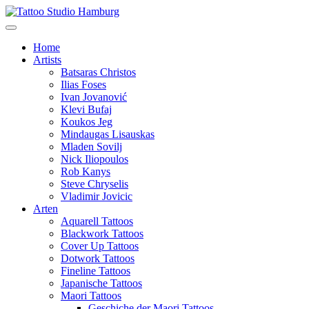
Home
Artists
Batsaras Christos
Ilias Foses
Ivan Jovanović
Klevi Bufaj
Koukos Jeg
Mindaugas Lisauskas
Mladen Sovilj
Nick Iliopoulos
Rob Kanys
Steve Chryselis
Vladimir Jovicic
Arten
Aquarell Tattoos
Blackwork Tattoos
Cover Up Tattoos
Dotwork Tattoos
Fineline Tattoos
Japanische Tattoos
Maori Tattoos
Geschiche der Maori Tattoos