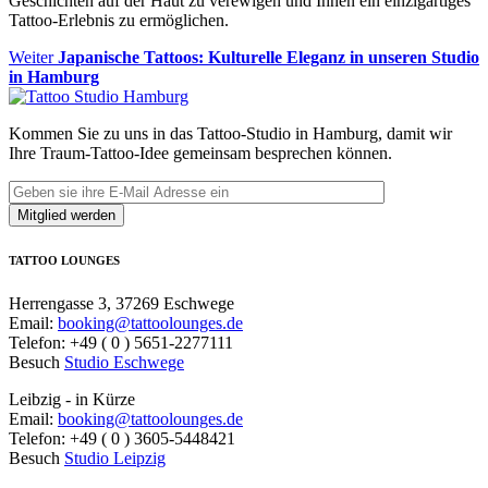
Geschichten auf der Haut zu verewigen und Ihnen ein einzigartiges
Tattoo-Erlebnis zu ermöglichen.
Beitragsnavigation
Nächster
Weiter
Japanische Tattoos: Kulturelle Eleganz in unseren Studio
Beitrag:
in Hamburg
Kommen Sie zu uns in das Tattoo-Studio in Hamburg, damit wir
Ihre Traum-Tattoo-Idee gemeinsam besprechen können.
TATTOO LOUNGES
Herrengasse 3, 37269 Eschwege
Email:
booking@tattoolounges.de
Telefon: +49 ( 0 ) 5651-2277111
Besuch
Studio Eschwege
Leibzig - in Kürze
Email:
booking@tattoolounges.de
Telefon: +49 ( 0 ) 3605-5448421
Besuch
Studio Leipzig