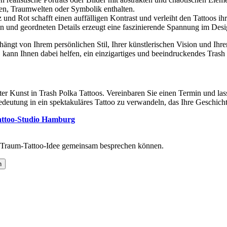
en, Traumwelten oder Symbolik enthalten.
d Rot schafft einen auffälligen Kontrast und verleiht den Tattoos ihre
 und geordneten Details erzeugt eine faszinierende Spannung im Desi
ängt von Ihrem persönlichen Stil, Ihrer künstlerischen Vision und Ihrer
, kann Ihnen dabei helfen, ein einzigartiges und beeindruckendes Trash 
r Kunst in Trash Polka Tattoos. Vereinbaren Sie einen Termin und lassen
edeutung in ein spektakuläres Tattoo zu verwandeln, das Ihre Geschicht
Tattoo-Studio Hamburg
e Traum-Tattoo-Idee gemeinsam besprechen können.