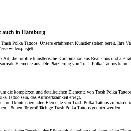
zt auch in Hamburg
rash Polka Tattoos. Unsere erfahrenen Künstler stehen bereit, Ihre Vis
eise widerspiegelt.
oo-Art, die für ihre künstlerische Kombination aus Realismus und abstr
 surreale Elemente aus. Die Platzierung von Trash Polka Tattoos kann j
 um die komplexen und detailreichen Elemente von Trash Polka Tattoos 
lka Tattoo sein, das Aufmerksamkeit erregt.
n und kontrastierenden Elemente von Trash Polka Tattoos zu präsenti
en, können für großflächige Trash Polka Tattoos genutzt werden.
 realistische Porträts oder Bilder mit abstrakten und chaotischen Elem