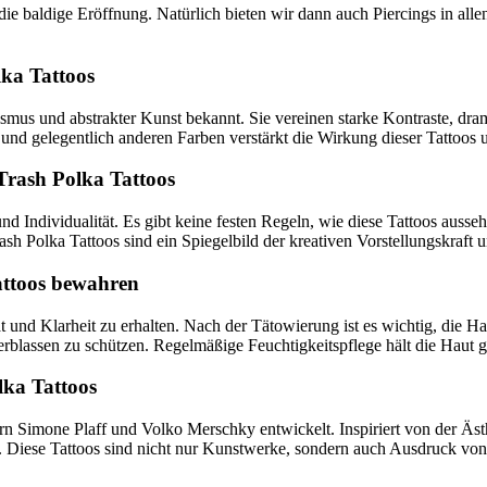
die baldige Eröffnung. Natürlich bieten wir dann auch Piercings in alle
lka Tattoos
alismus und abstrakter Kunst bekannt. Sie vereinen starke Kontraste, 
d gelegentlich anderen Farben verstärkt die Wirkung dieser Tattoos un
 Trash Polka Tattoos
nd Individualität. Es gibt keine festen Regeln, wie diese Tattoos auss
ash Polka Tattoos sind ein Spiegelbild der kreativen Vorstellungskraft
attoos bewahren
t und Klarheit zu erhalten. Nach der Tätowierung ist es wichtig, die Ha
rblassen zu schützen. Regelmäßige Feuchtigkeitspflege hält die Haut 
lka Tattoos
rn Simone Plaff und Volko Merschky entwickelt. Inspiriert von der Äs
n. Diese Tattoos sind nicht nur Kunstwerke, sondern auch Ausdruck vo