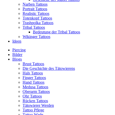
Narben Tattoos
Portrait Tattoos
Realistic Tattoos
Totenkopf Tattoos
Trashpolka Tattoos
Tribal Tattoos
Bedeutung der Tribal Tattoos
Wikinger Tattoos
Ideen
Piercing
Bilder
Blogs
Brust Tattoos
Die Geschichte des Tätowierens
Hals Tattoos
Finger Tattoos
Hand Tattoos
Medusa Tattoos
Oberarm Tattoos
Ohr Tattoos
Rücken Tattoos
Tätowierer Werden
Tattoo Pflege
Tattoo Wade