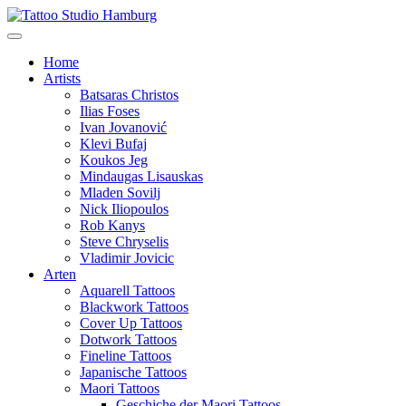
Home
Artists
Batsaras Christos
Ilias Foses
Ivan Jovanović
Klevi Bufaj
Koukos Jeg
Mindaugas Lisauskas
Mladen Sovilj
Nick Iliopoulos
Rob Kanys
Steve Chryselis
Vladimir Jovicic
Arten
Aquarell Tattoos
Blackwork Tattoos
Cover Up Tattoos
Dotwork Tattoos
Fineline Tattoos
Japanische Tattoos
Maori Tattoos
Geschiche der Maori Tattoos