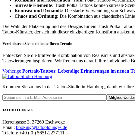
Surreale Elemente:
Trash Polka Tattoos können surreale Szen
Kontrast und Dynamik:
Die starke Verwendung von Schwarz un
Chaos und Ordnung:
Die Kombination aus chaotischen Linien
Die Wahl der Platzierung und des Designs für ein Trash Polka Tattoo h
Tattoo-Künstler, der sich mit dieser einzigartigen Kunstform auskennt
Vereinbaren Sie noch heute Ihren Termin
Entdecken Sie die kraftvolle Kombination von Realismus und abstrakte
Tätowierungen inspirieren. Wir freuen uns darauf, Ihre individuelle B
Beitragsnavigation
Vorheriger
Vorherige
Portrait-Tattoos: Lebendige Erinnerungen im neuen 
Beitrag
Kommen Sie zu uns in das Tattoo-Studio in Hamburg, damit wir Ihr
TATTOO LOUNGES
Herrengasse 3, 37269 Eschwege
Email:
booking@tattoolounges.de
Telefon: +49 ( 0 ) 5651-2277111