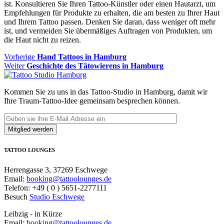
ist. Konsultieren Sie Ihren Tattoo-Künstler oder einen Hautarzt, um
Empfehlungen für Produkte zu erhalten, die am besten zu Ihrer Haut
und Ihrem Tattoo passen. Denken Sie daran, dass weniger oft mehr
ist, und vermeiden Sie übermäßiges Auftragen von Produkten, um
die Haut nicht zu reizen.
Beitragsnavigation
Vorheriger
Vorherige
Hand Tattoos in Hamburg
Nächster
Beitrag
Weiter
Geschichte des Tätowierens in Hamburg
Beitrag:
Kommen Sie zu uns in das Tattoo-Studio in Hamburg, damit wir
Ihre Traum-Tattoo-Idee gemeinsam besprechen können.
TATTOO LOUNGES
Herrengasse 3, 37269 Eschwege
Email:
booking@tattoolounges.de
Telefon: +49 ( 0 ) 5651-2277111
Besuch
Studio Eschwege
Leibzig - in Kürze
Email:
booking@tattoolounges.de