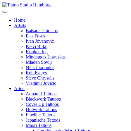
Home
Artists
Batsaras Christos
Ilias Foses
Ivan Jovanović
Klevi Bufaj
Koukos Jeg
Mindaugas Lisauskas
Mladen Sovilj
Nick Iliopoulos
Rob Kanys
Steve Chryselis
Vladimir Jovicic
Arten
Aquarell Tattoos
Blackwork Tattoos
Cover Up Tattoos
Dotwork Tattoos
Fineline Tattoos
Japanische Tattoos
Maori Tattoos
Geschiche der Maori Tattoos