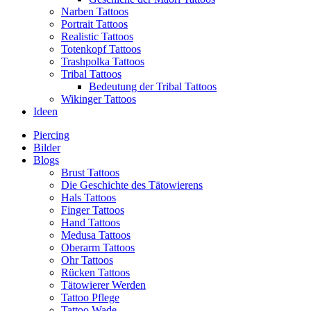
Narben Tattoos
Portrait Tattoos
Realistic Tattoos
Totenkopf Tattoos
Trashpolka Tattoos
Tribal Tattoos
Bedeutung der Tribal Tattoos
Wikinger Tattoos
Ideen
Piercing
Bilder
Blogs
Brust Tattoos
Die Geschichte des Tätowierens
Hals Tattoos
Finger Tattoos
Hand Tattoos
Medusa Tattoos
Oberarm Tattoos
Ohr Tattoos
Rücken Tattoos
Tätowierer Werden
Tattoo Pflege
Tattoo Wade