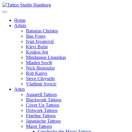
Home
Artists
Batsaras Christos
Ilias Foses
Ivan Jovanović
Klevi Bufaj
Koukos Jeg
Mindaugas Lisauskas
Mladen Sovilj
Nick Iliopoulos
Rob Kanys
Steve Chryselis
Vladimir Jovicic
Arten
Aquarell Tattoos
Blackwork Tattoos
Cover Up Tattoos
Dotwork Tattoos
Fineline Tattoos
Japanische Tattoos
Maori Tattoos
Geschiche der Maori Tattoos