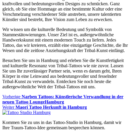
kraftvollen und bedeutungsvollen Designs zu schmücken. Ganz
gleich, ob Sie eine Hommage an eine bestimmte Kultur oder eine
Verschmelzung verschiedener Stile anstreben, unsere talentierten
Künstler sind bestrebt, Ihre Vision zum Leben zu erwecken.
Wir wissen um die kulturelle Bedeutung und Symbolik von
Stammestätowierungen. Unser Ziel ist es, außergewöhnliche
Handwerkskunst mit einem modernen Touch zu liefern. Jedes
Tattoo, das wir kreieren, erzählt eine einzigartige Geschichte, die Ihr
Wesen und die zeitlose Anziehungskraft der Tribal-Kunst einfängt.
Besuchen Sie uns in Hamburg und erleben Sie die Kunstfertigkeit
und kulturelle Resonanz von Tribal-Tattoos wie nie zuvor. Lassen
Sie uns Ihr zuverlässiger Partner sein, wenn es darum geht, Ihren
Körper in eine Leinwand aus bedeutungsvoller und fesselnder
Tribal-Kunst zu verwandeln. Entdecken Sie noch heute die
außergewöhnliche Welt der Tribal-Tattoos mit uns.
Beitragsnavigation
Vorheriger
Vorherige
Narben Tattoos: Künstlerische Verwandlung in der
Beitrag
neuen Tattoo LoungeHamburg
Nächster
Weiter
Maori Tattoo Herkunft in Hamburg
Beitrag:
Kommen Sie zu uns in das Tattoo-Studio in Hamburg, damit wir
Ihre Traum-Tattoo-Idee gemeinsam besprechen können.