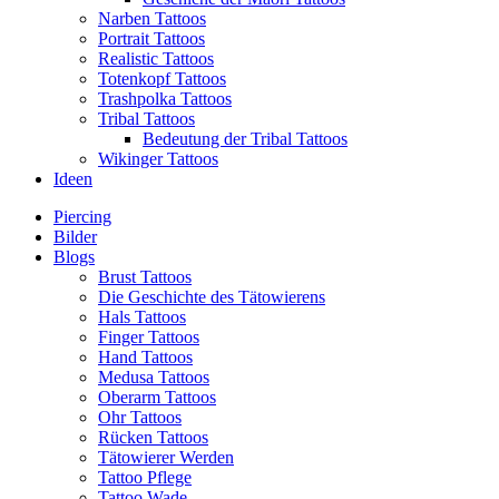
Narben Tattoos
Portrait Tattoos
Realistic Tattoos
Totenkopf Tattoos
Trashpolka Tattoos
Tribal Tattoos
Bedeutung der Tribal Tattoos
Wikinger Tattoos
Ideen
Piercing
Bilder
Blogs
Brust Tattoos
Die Geschichte des Tätowierens
Hals Tattoos
Finger Tattoos
Hand Tattoos
Medusa Tattoos
Oberarm Tattoos
Ohr Tattoos
Rücken Tattoos
Tätowierer Werden
Tattoo Pflege
Tattoo Wade