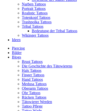
Narben Tattoos
Portrait Tattoos
Realistic Tattoos
Totenkopf Tattoos
Trashpolka Tattoos
Tribal Tattoos
Bedeutung der Tribal Tattoos
Wikinger Tattoos
Ideen
Piercing
Bilder
Blogs
Brust Tattoos
Die Geschichte des Tätowierens
Hals Tattoos
Finger Tattoos
Hand Tattoos
Medusa Tattoos
Oberarm Tattoos
Ohr Tattoos
Rücken Tattoos
Tätowierer Werden
Tattoo Pflege
Tattoo Wade