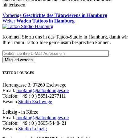
hinterlassen.
Beitragsnavigation
Vorheriger
Vorherige
Geschichte des Tätowierens in Hamburg
Nächster
Beitrag
Weiter
Waden Tattoos in Hamburg
Beitrag:
Kommen Sie zu uns in das Tattoo-Studio in Hamburg, damit wir
Ihre Traum-Tattoo-Idee gemeinsam besprechen können.
TATTOO LOUNGES
Herrengasse 3, 37269 Eschwege
Email:
booking@tattoolounges.de
Telefon: +49 ( 0 ) 5651-2277111
Besuch
Studio Eschwege
Leibzig - in Kürze
Email:
booking@tattoolounges.de
Telefon: +49 ( 0 ) 3605-5448421
Besuch
Studio Leipzig