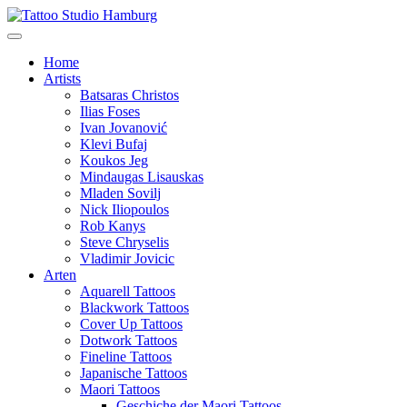
Home
Artists
Batsaras Christos
Ilias Foses
Ivan Jovanović
Klevi Bufaj
Koukos Jeg
Mindaugas Lisauskas
Mladen Sovilj
Nick Iliopoulos
Rob Kanys
Steve Chryselis
Vladimir Jovicic
Arten
Aquarell Tattoos
Blackwork Tattoos
Cover Up Tattoos
Dotwork Tattoos
Fineline Tattoos
Japanische Tattoos
Maori Tattoos
Geschiche der Maori Tattoos