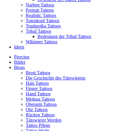
Narben Tattoos
Portrait Tattoos
Realistic Tattoos
Totenkopf Tattoos
Trashpolka Tattoos
Tribal Tattoos
Bedeutung der Tribal Tattoos
Wikinger Tattoos
Ideen
Piercing
Bilder
Blogs
Brust Tattoos
Die Geschichte des Tätowierens
Hals Tattoos
Finger Tattoos
Hand Tattoos
Medusa Tattoos
Oberarm Tattoos
Ohr Tattoos
Rücken Tattoos
Tätowierer Werden
Tattoo Pflege
Tattoo Wade