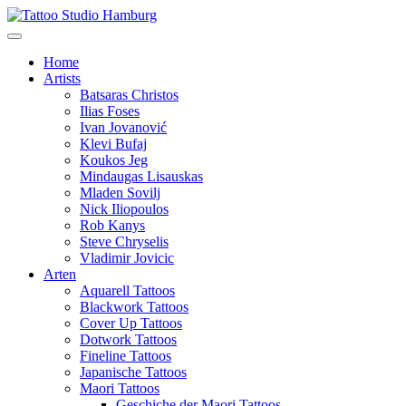
Home
Artists
Batsaras Christos
Ilias Foses
Ivan Jovanović
Klevi Bufaj
Koukos Jeg
Mindaugas Lisauskas
Mladen Sovilj
Nick Iliopoulos
Rob Kanys
Steve Chryselis
Vladimir Jovicic
Arten
Aquarell Tattoos
Blackwork Tattoos
Cover Up Tattoos
Dotwork Tattoos
Fineline Tattoos
Japanische Tattoos
Maori Tattoos
Geschiche der Maori Tattoos