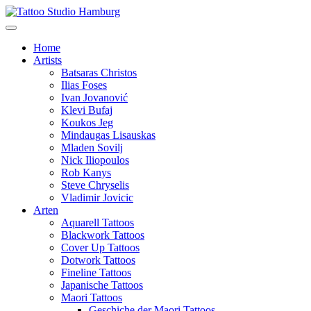
Home
Artists
Batsaras Christos
Ilias Foses
Ivan Jovanović
Klevi Bufaj
Koukos Jeg
Mindaugas Lisauskas
Mladen Sovilj
Nick Iliopoulos
Rob Kanys
Steve Chryselis
Vladimir Jovicic
Arten
Aquarell Tattoos
Blackwork Tattoos
Cover Up Tattoos
Dotwork Tattoos
Fineline Tattoos
Japanische Tattoos
Maori Tattoos
Geschiche der Maori Tattoos