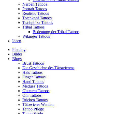
Narben Tattoos
Portrait Tattoos
Realistic Tattoos
Totenkopf Tattoos
Trashpolka Tattoos
Tribal Tattoos
Bedeutung der Tribal Tattoos
Wikinger Tattoos
Ideen
Piercing
Bilder
Blogs
Brust Tattoos
Die Geschichte des Tätowierens
Hals Tattoos
Finger Tattoos
Hand Tattoos
Medusa Tattoos
Oberarm Tattoos
Ohr Tattoos
Rücken Tattoos
Tätowierer Werden
Tattoo Pflege
Tattoo Wade