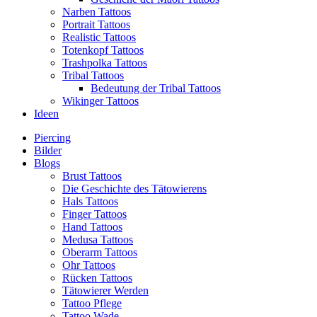
Narben Tattoos
Portrait Tattoos
Realistic Tattoos
Totenkopf Tattoos
Trashpolka Tattoos
Tribal Tattoos
Bedeutung der Tribal Tattoos
Wikinger Tattoos
Ideen
Piercing
Bilder
Blogs
Brust Tattoos
Die Geschichte des Tätowierens
Hals Tattoos
Finger Tattoos
Hand Tattoos
Medusa Tattoos
Oberarm Tattoos
Ohr Tattoos
Rücken Tattoos
Tätowierer Werden
Tattoo Pflege
Tattoo Wade