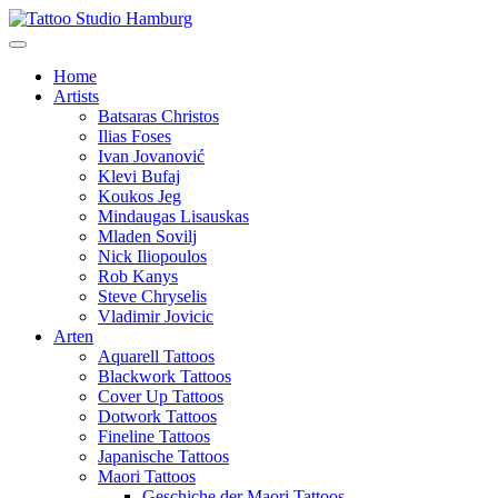
Home
Artists
Batsaras Christos
Ilias Foses
Ivan Jovanović
Klevi Bufaj
Koukos Jeg
Mindaugas Lisauskas
Mladen Sovilj
Nick Iliopoulos
Rob Kanys
Steve Chryselis
Vladimir Jovicic
Arten
Aquarell Tattoos
Blackwork Tattoos
Cover Up Tattoos
Dotwork Tattoos
Fineline Tattoos
Japanische Tattoos
Maori Tattoos
Geschiche der Maori Tattoos